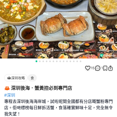
15
1
深圳攻略
食
🦀 深圳後海．蟹黃控必到專門店
#深圳
專程去深圳後海海岸城，試咗呢間全國都有分店嘅蟹粉專門
店。佢哋標榜每日鮮拆活蟹，食落確實鮮味十足，完全無令
我失望！