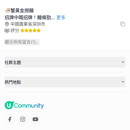
🍜蟹黃金撈麵
招牌中嘅招牌！麵條勁
...
更多
中國廣東省深圳市
評分
顯示所有留言(
1
)...
社群主題
熱門地點