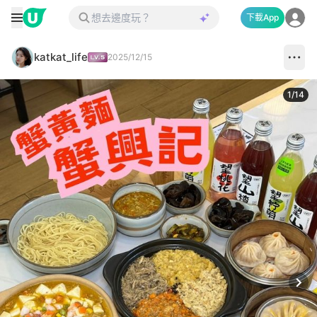
下載App
katkat_life
2025/12/15
1
/
14
Next