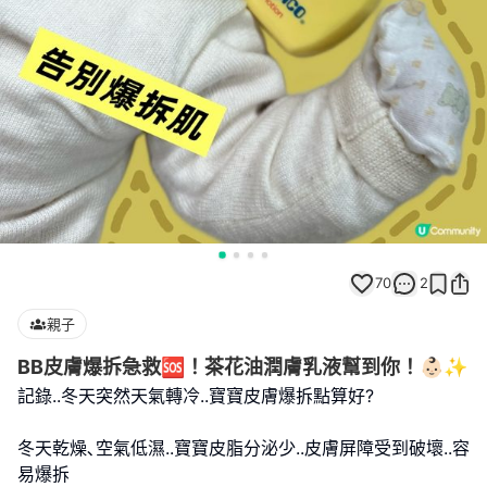
70
2
親子
BB皮膚爆拆急救🆘！茶花油潤膚乳液幫到你！👶🏻✨
記錄..冬天突然天氣轉冷..寶寶皮膚爆拆點算好?
冬天乾燥､空氣低濕..寶寶皮脂分泌少..皮膚屏障受到破壞..容
易爆拆