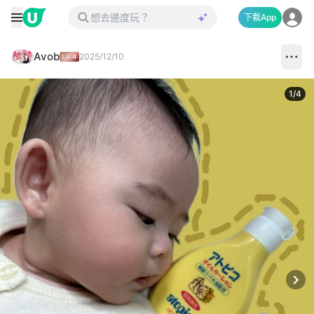
下載App
Avob
2025/12/10
1
/
4
Next