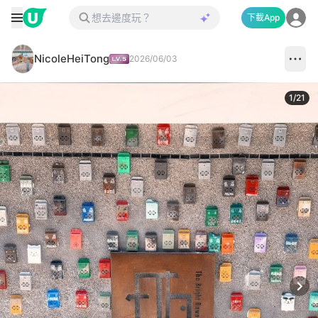
下載App
NicoleHeiTong
2026/06/03
1
/
21
Next