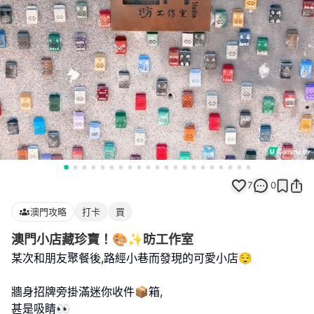
7
0
澳門攻略
打卡
買
澳門小店藏珍寶！🎨✨昉工作室
某次和朋友聚餐後,路經小巷而發現的可愛小店😌
牆身招牌旁掛滿迷你收件📦箱,
甚是吸睛👀