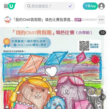
下載App
「我的Chill賞假期」填色比賽投票進行中✅
2026/06/01
1
/
2
Next