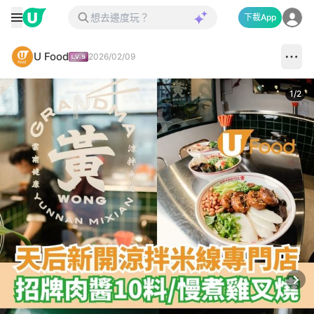
下載App
U Food
2026/02/09
1
/
2
Next