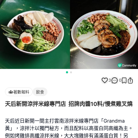
3
0
著數報料
飲食
天后新開涼拌米線專門店 招牌肉醬10料/慢煮雞叉燒
天后近日新開一間主打雲南涼拌米線專門店「Grandma
黃」，涼拌汁以獨門秘方，而且配料以高蛋白同高纎為主。
例如烤雞排高纖涼拌米線，大大塊雞排有滿滿蛋白質！另