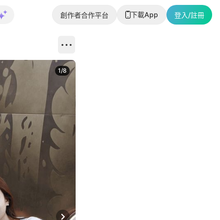
下載App
創作者合作平台
登入/註冊
1
/
8