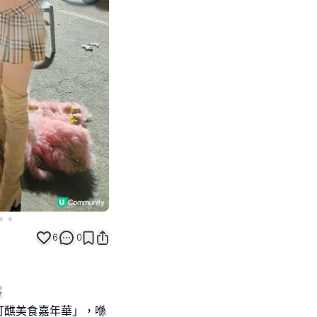
Next slide
6
0

打醮美食嘉年華」，喺