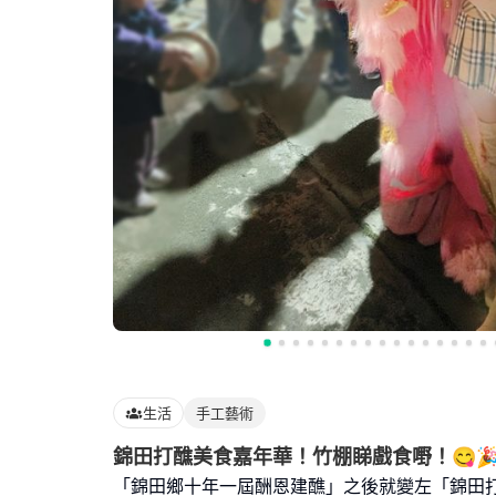
生活
手工藝術
錦田打醮美食嘉年華！竹棚睇戲食嘢！😋
「錦田鄉十年一屆酬恩建醮」之後就變左「錦田