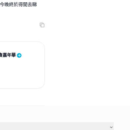
。今晚終於得閒去睇
食嘉年華