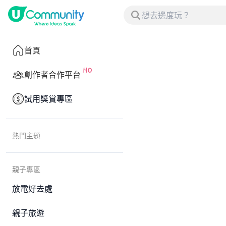
首頁
創作者合作平台
試用獎賞專區
熱門主題
親子專區
放電好去處
親子旅遊