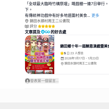
「全球最大臨時竹構祭壇」嘅戲棚一連7日舉行
下。
有傳統神功戲仲有好多地道圍村美食
...
更多
錦田水頭村周王二公書院
評分
文章提及
的好去處
錦田鄉十年一屆酬恩演戲暨美
5
23
人想去
2026年1月17日 - 1月23日
錦田水頭村周王二公書院
發表第一個留言...