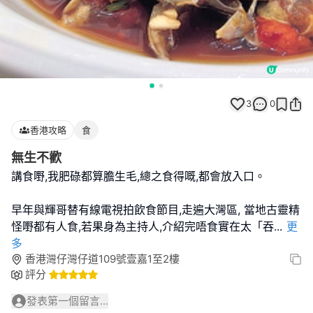
3
0
香港攻略
食
無生不歡
講食嘢,我肥碌都算膽生毛,總之食得嘅,都會放入口。
早年與輝哥替有線電視拍飲食節目,走遍大灣區, 當地古靈精
怪嘢都有人食,若果身為主持人,介紹完唔食實在太「吞
...
更
多
香港灣仔灣仔道109號壹嘉1至2樓
評分
發表第一個留言...