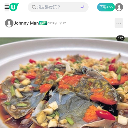
下載App
Johnny Man
2026/06/02
1
/
2
Next