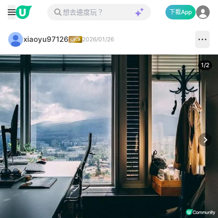
下載App
xiaoyu97126
2026/01/26
1
/
2
Next