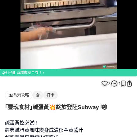
Loaded
:
Unmute
100.00%
打卡即賞超市現金券！
8
1
香港攻略
食
打卡
｢靈魂食材｣鹹蛋黃💥終於登陸Subway 喇!
鹹蛋黃控必試‼️
經典鹹蛋黃風味變身成濃郁金黃醬汁