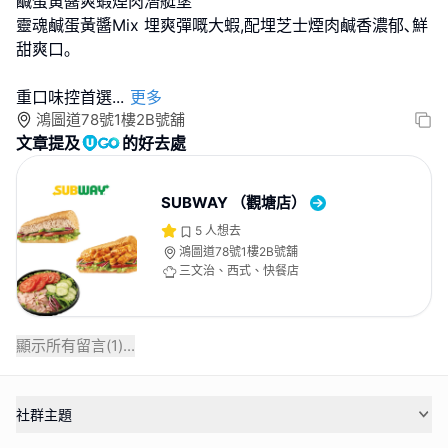
鹹蛋黃醬爽蝦煙肉潛艇堡
靈魂鹹蛋黃醬Mix 埋爽彈嘅大蝦,配埋芝士煙肉鹹香濃郁､鮮
甜爽口｡
重口味控首選
...
更多
鴻圖道78號1樓2B號舖
文章提及
的好去處
SUBWAY （觀塘店）
5
人想去
鴻圖道78號1樓2B號舖
三文治、西式、快餐店
顯示所有留言(
1
)...
社群主題