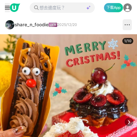
下載App
share_n_foodie
2025/12/20
1
/
10
Next