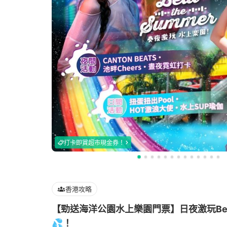
打卡即賞超市現金券！
香港攻略
【勁送海洋公園水上樂園門票】日夜激玩Beat 
💦！