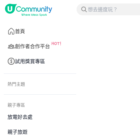
首頁
創作者合作平台
試用獎賞專區
熱門主題
親子專區
放電好去處
親子旅遊