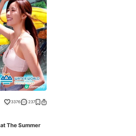
Next slide
3376
237
The Summer