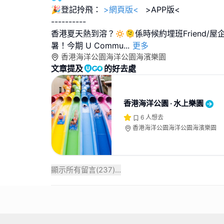
🎉登記拎飛：
>網頁版<
>APP版<
----------
香港夏天熱到溶？🔅🫠係時候約埋班Friend/
暑！今期 U Commu
...
更多
香港海洋公園海洋公園海濱樂園
文章提及
的好去處
香港海洋公園 ‧ 水上樂園
6
人想去
香港海洋公園海洋公園海濱樂園
顯示所有留言(
237
)...