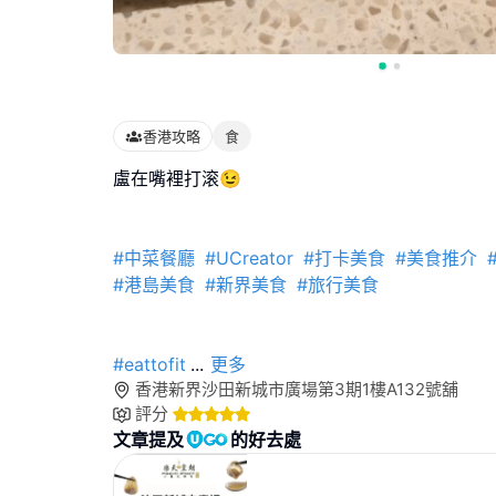
香港攻略
食
盧在嘴裡打滚😉
#中菜餐廳
#UCreator
#打卡美食
#美食推介
#港島美食
#新界美食
#旅行美食
#eattofit
...
更多
香港新界沙田新城市廣場第3期1樓A132號舖
評分
文章提及
的好去處