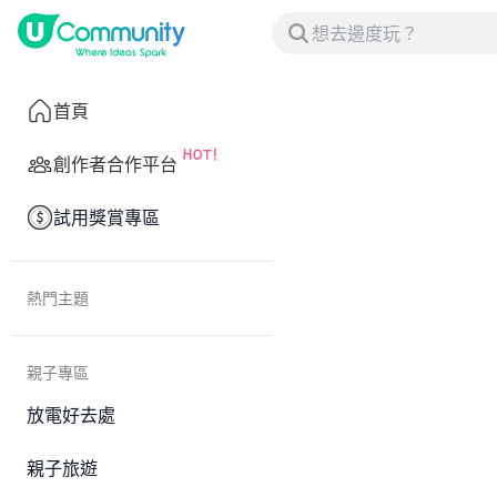
首頁
創作者合作平台
試用獎賞專區
熱門主題
親子專區
放電好去處
親子旅遊