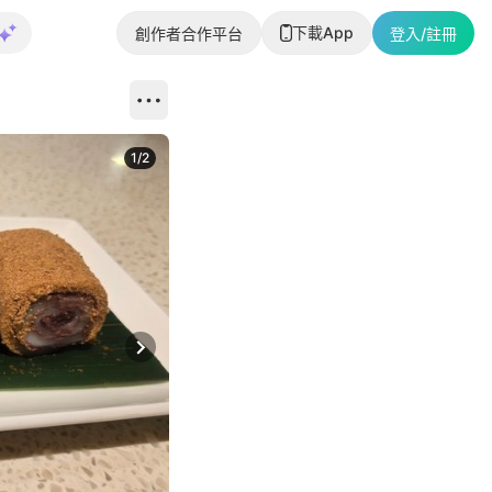
下載App
創作者合作平台
登入/註冊
1
/
2
即睇更多社
Next slide
返回帖文