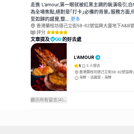
走進 L’amour,第一眼就被紅黑主調的裝潢吸引
為全場焦點,絕對是｢打卡｣必備的背景｡服務方面,
至如歸的感覺,整
...
更多
香港蘭桂坊德己立街58-62號協興大廈地下A&B
評分
文章提及
的好去處
L'AMOUR
5
5
人想去
香港蘭桂坊德己立街58-62號協興
舖
海鮮、法國菜、海鮮
顯示所有留言(
4
)...