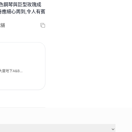
,白色鋼琴與巨型玫瑰成
侍應細心周到,令人有賓
號舖
大廈地下A&B號