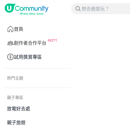
首頁
創作者合作平台
試用獎賞專區
熱門主題
親子專區
放電好去處
親子旅遊