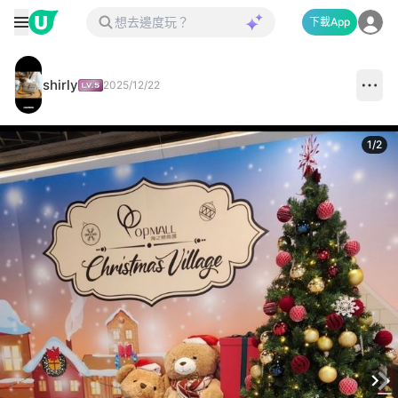
下載App
shirly
2025/12/22
1
/
2
Next