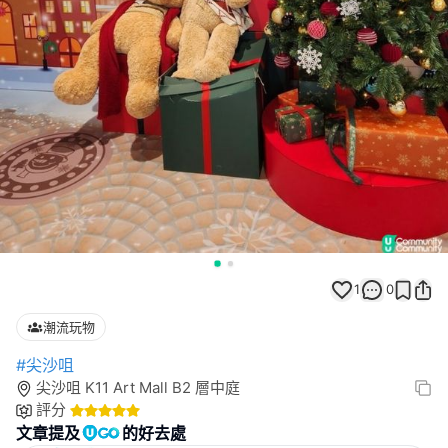
1
0
潮流玩物
#尖沙咀
尖沙咀 K11 Art Mall B2 層中庭
評分
文章提及
的好去處