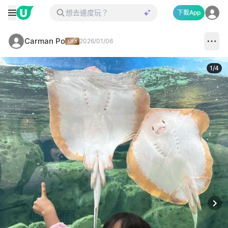
下載App
Carman Po
2026/01/06
1
/
4
Next