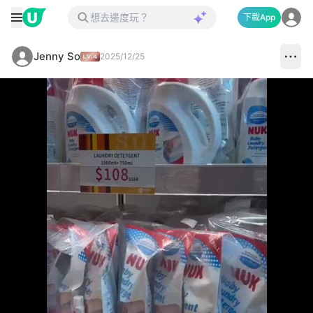
下載App
Jenny So
2025/12/25