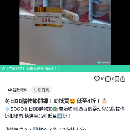
Loaded
:
Unmute
100.00%
【立即參加】免費參觀多個展覽！
10
0
著數報料
生活百貨
冬日BB購物節開鑼！勁抵買🤩 低至4折！👶🏻
❄️SOGO冬日BB購物節🛍️開始咗喇!過百個嬰幼兒品牌提供
折扣優惠,精選貨品仲低至4️⃣折‼️
我精選咗以下6️⃣款心水產品介紹比大家: