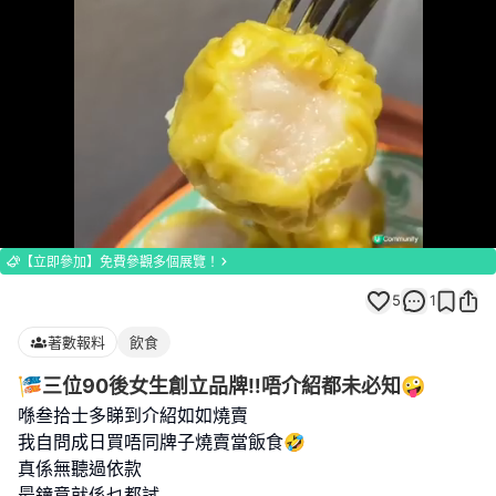
Loaded
:
Unmute
100.00%
【立即參加】免費參觀多個展覽！
5
1
著數報料
飲食
🎏三位90後女生創立品牌‼️唔介紹都未必知🤪
喺叁拾士多睇到介紹如如燒賣
我自問成日買唔同牌子燒賣當飯食🤣
真係無聽過依款
最鐘意就係乜都試