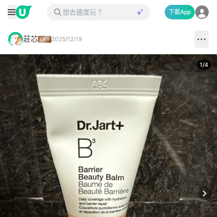
下載App
莊芯
2025/12/19
1
/
4
Next