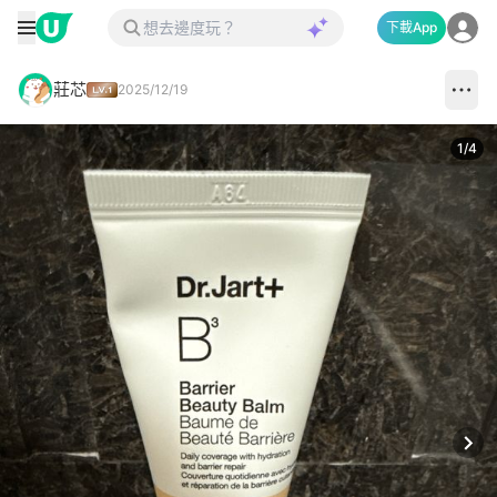
下載App
莊芯
2025/12/19
1
/
4
Next