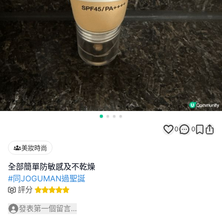
0
0
美妝時尚
#同JOGUMAN過聖誕
評分
發表第一個留言...