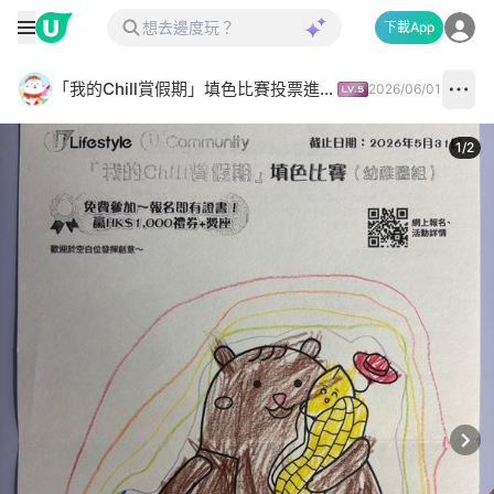
下載App
「我的Chill賞假期」填色比賽投票進行中✅
2026/06/01
1
/
2
Next