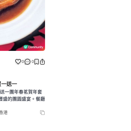
0
0
餐買一送一
買一送一團年春茗賀年套
豐盛的團圓盛宴。餐廳
, 香港