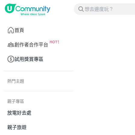
首頁
創作者合作平台
試用獎賞專區
熱門主題
親子專區
放電好去處
親子旅遊