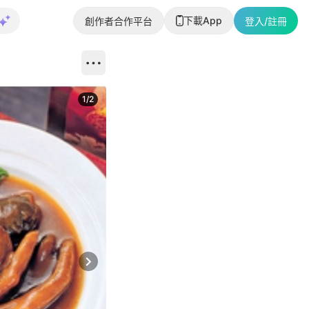
下載App
創作者合作平台
登入/註冊
1
/
2
即睇更多社
Next slide
返回帖文