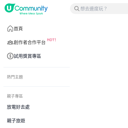
首頁
創作者合作平台
試用獎賞專區
熱門主題
親子專區
放電好去處
親子旅遊