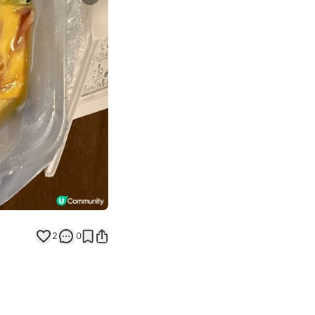
Next slide
2
0