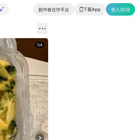
下載App
創作者合作平台
登入/註冊
1
/
4