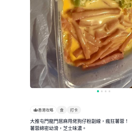
香港攻略
食
打卡
大推屯門龍門居麻甩佬狗仔粉副線，瘋狂薯蓉！
薯蓉綿密幼滑，芝士味濃。