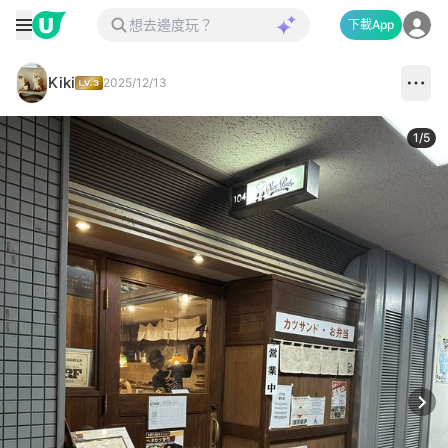
下載App
Kiki
2025/12/13
1
/
5
Next