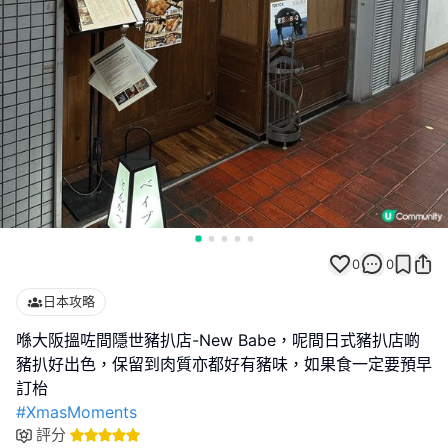
0
0
日本攻略
喺大阪搵咗間隱世豬扒店-New Babe，呢間日式豬扒店啲
豬扒好出色，保留到肉質亦都好有豬味，如果食一定要預早
#XmasMoments
評分