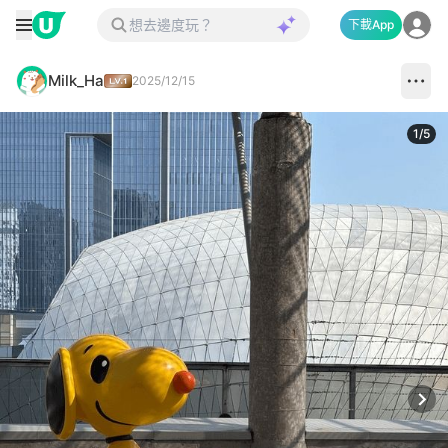
下載App
Milk_Ha
2025/12/15
1
/
5
Next