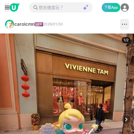
下載App
carolcmn
2026/01/30
1
/
2
Next