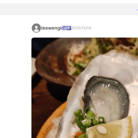
leewengii
2025/12/09