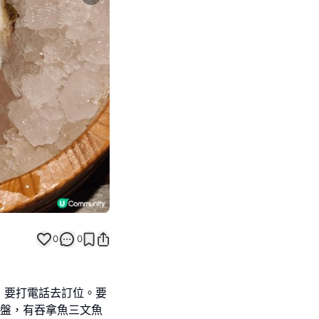
Next slide
0
0
，要打電話去訂位。要
拼盤，有吞拿魚三文魚