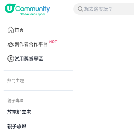
首頁
創作者合作平台
試用獎賞專區
熱門主題
親子專區
放電好去處
親子旅遊