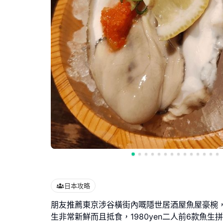
日本攻略
朋友推薦東京涉谷橫街內嘅隱世居酒屋魚屋豪椀
生非常新鮮而且抵食，1980yen二人前6款魚生