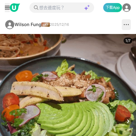
下載App
Wilson Fung
2025/12/16
1
/
7
Next