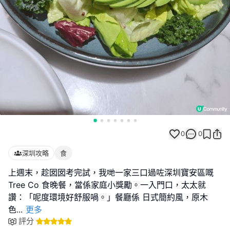
0
0
深圳攻略
食
上週末，趁囡囡考完試，我哋一家三口過咗深圳寶安區嘅
Tree Co 食晚餐，當係家庭小獎勵。一入門口，太太就
讚：「呢度環境好舒服喎。」餐廳係 日式簡約風，原木
色
...
更多
評分