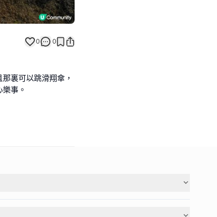
0
0
且那裏可以跳滑翔傘，