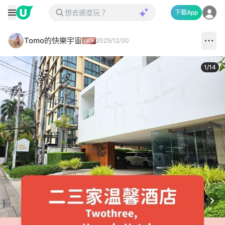
下載App
Tomo的快樂宇宙
2025/12/30
1
/
14
Next