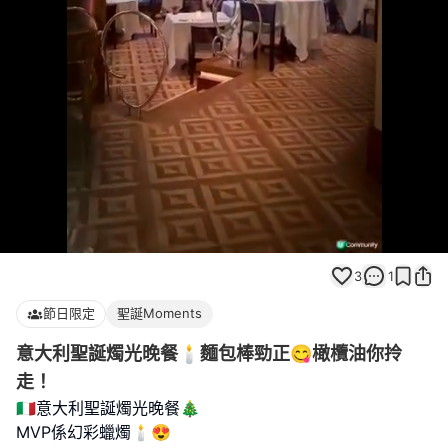
Loaded
:
Unmute
100.00%
3
1
節日限定
聖誕Moments
意大利聖誕燭光晚餐🕯️麵包棒勁正😋橄欖油你拎
走！
🇮🇹意大利聖誕燭光晚餐🎄
MVP係幻彩蠟燭🕯️😍