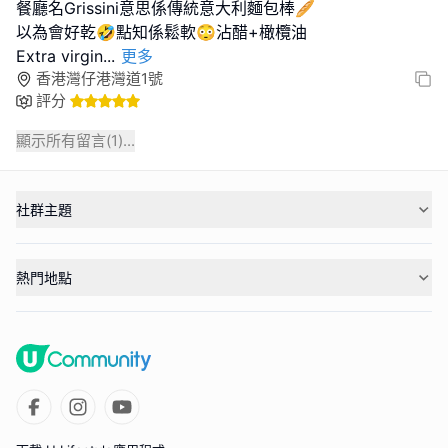
餐廳名Grissini意思係傳統意大利麵包棒🥖
以為會好乾🤣點知係鬆軟😳沾醋+橄欖油
Extra virgin
...
更多
香港灣仔港灣道1號
評分
顯示所有留言(
1
)...
社群主題
熱門地點