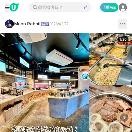
下載App
Moon Rabbit
2026/02/27
1
/
20
Next