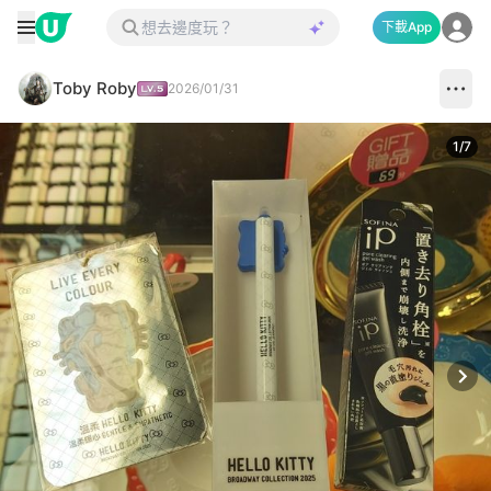
下載App
Toby Roby
2026/01/31
1
/
7
Next