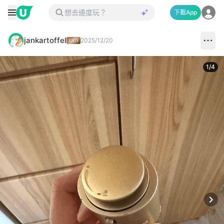
下載App
jankartoffel
2025/12/20
1
/
4
Next