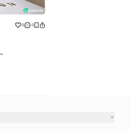
0
0
～