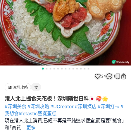
24
1
深圳攻略
食
港人北上搵食天花板！深圳隱世日料🇯🇵🍣🌟
#深圳美食
#深圳攻略
#UCreator
#深圳探店
#深圳打卡
#
我想食lifetastic聖誕蛋糕
現在港人北上消費,已經不再是單純追求便宜,而是要｢抵食｣
和｢高質
...
更多