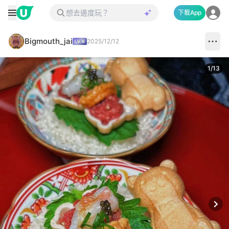
下載App
Bigmouth_jai
2025/12/12
1
/
13
Next