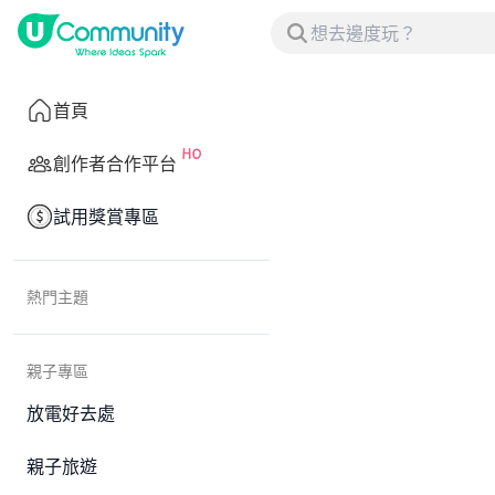
首頁
創作者合作平台
試用獎賞專區
熱門主題
親子專區
放電好去處
親子旅遊