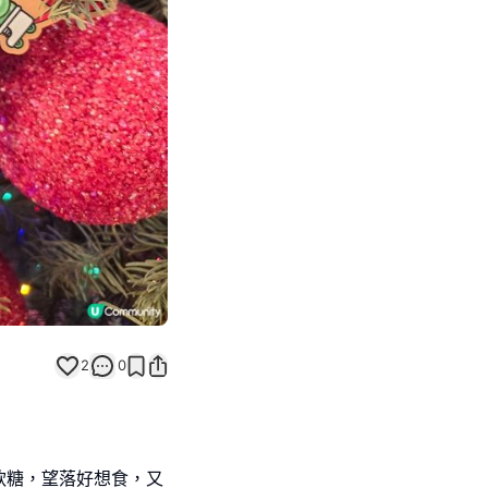
Next slide
2
0
軟糖，望落好想食，又