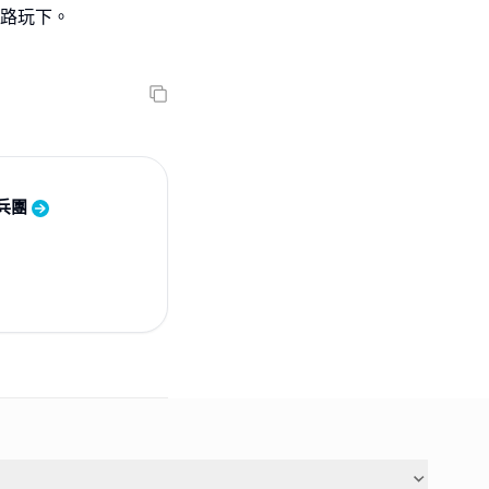
細路玩下。
果兵團