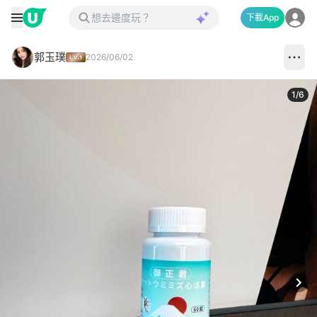
下載App
郭玉璞
2026/06/02
1
/
6
Next