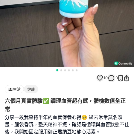
10
0
生活
健康
六個月真實體驗✅ 調理血管超有感，體檢數值全正
常
分享一段我堅持半年的血管保養心得🥹 過去常常莫名頭
暈、腦袋昏沉，整天精神不振，確認是循環與血管狀態不佳
後，我開始固定服用御正君納豆地龍心活素。