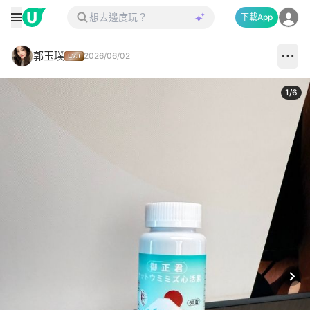
下載App
郭玉璞
2026/06/02
1
/
6
Next