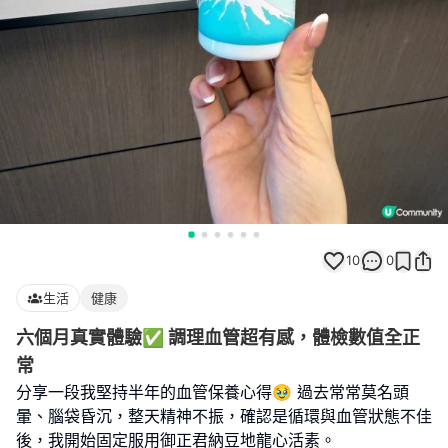
10
0
生活
健康
六個月真實體驗✅ 調理血管超有感，體檢數值全正
常
分享一段我堅持半年的血管保養心得🥹 過去常常莫名頭
暈、腦袋昏沉，整天精神不振，確認是循環與血管狀態不佳
後，我開始固定服用御正君納豆地龍心活素。