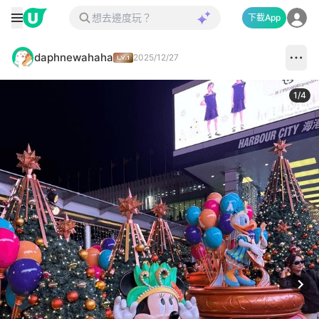
下載App
daphnewahaha
2025/12/27
1
/
4
Next