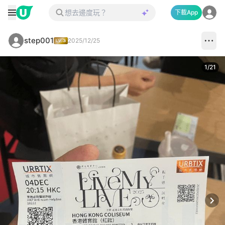
下載App
step001
2025/12/25
1
/
21
Next