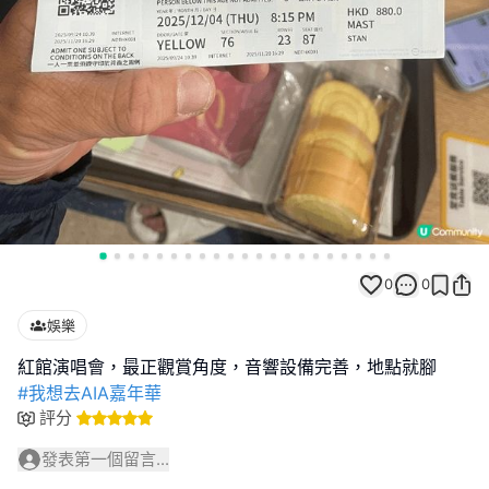
0
0
娛樂
#我想去AIA嘉年華
評分
發表第一個留言...