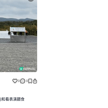
Next slide
0
0