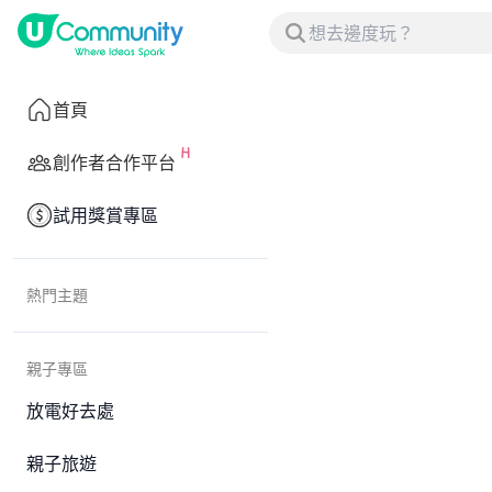
首頁
創作者合作平台
試用獎賞專區
熱門主題
親子專區
放電好去處
親子旅遊