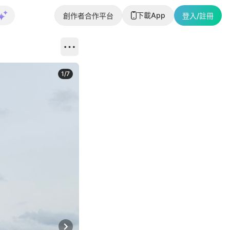
下載App
創作者合作平台
登入/註冊
1
/
7