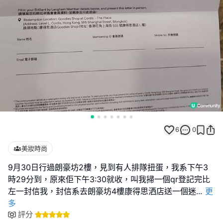
6
0
美妝時尚
9月30日行過朗豪坊2樓，見到有人排隊扭蛋，我系下午3
時29分到，原來佢下午3:30就收，叫我掃一個qr登記完比
左一封信我，封信系去朗豪坊4樓康得思洒店送一個迷
...
更
多
評分