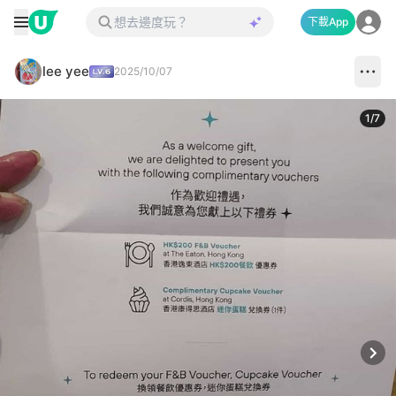
下載App
lee yee
2025/10/07
1
/
7
Next