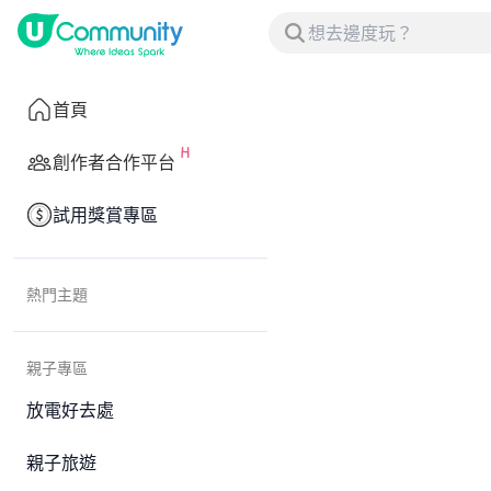
首頁
創作者合作平台
試用獎賞專區
熱門主題
親子專區
放電好去處
親子旅遊