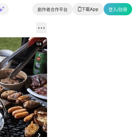
下載App
創作者合作平台
登入/註冊
1
/
4