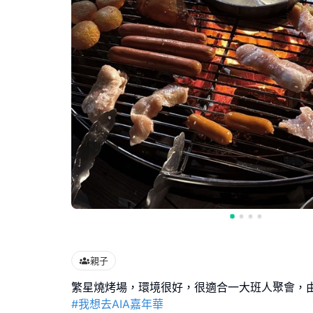
親子
#我想去AIA嘉年華