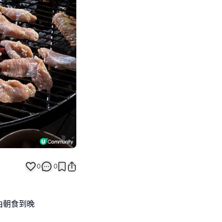
Next slide
0
0