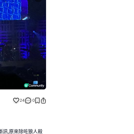
Next slide
返回帖文
24
0
斷訊,原來除咗狼人殺