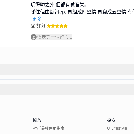
玩得叻之外,佢都有做音樂｡
睇住佢由斷訊cp, 再組成四堅情,再變成五堅情,
更多
評分
發表第一個留言...
關於
探索
社群最強使用指南
U Lifestyle