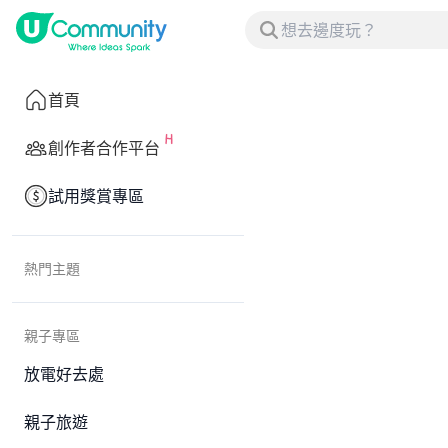
首頁
創作者合作平台
試用獎賞專區
熱門主題
親子專區
放電好去處
親子旅遊