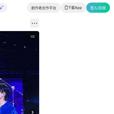
下載App
創作者合作平台
登入/註冊
1
/
2
即睇更多社