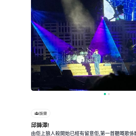
娛樂
邱鋒澤!
由佢上狼人殺開始已經有留意佢,第一首聽嘅歌係