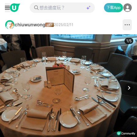
下載App
chiuwunwong
2025/02/11
1
/
5
Next