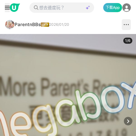
下載App
ParentnBBs
2026/01/20
1
/
6
Next