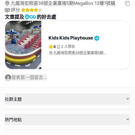
九龍灣宏照道38號企業廣場5期MegaBox 12樓1號舖
評分
文章提及
的好去處
Kids Kids Playhouse
4
2
人想去
九龍灣宏照道38號企業廣場5期
MegaBox 12樓1號舖
發表第一個留言...
社群主題
熱門地點