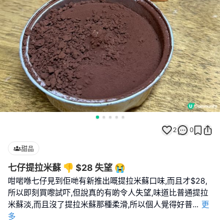
2
0
甜品
七仔提拉米蘇 👎 $28 失望 😭
咁啱喺七仔見到佢哋有新推出嘅提拉米蘇口味,而且才$28,
所以即刻買嚟試吓,但說真的有啲令人失望,味道比普通提拉
米蘇淡,而且沒了提拉米蘇那種柔滑,所以個人覺得好普
...
更
多