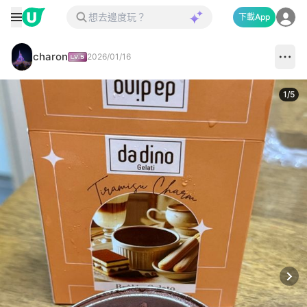
下載App
charon
2026/01/16
1
/
5
Next