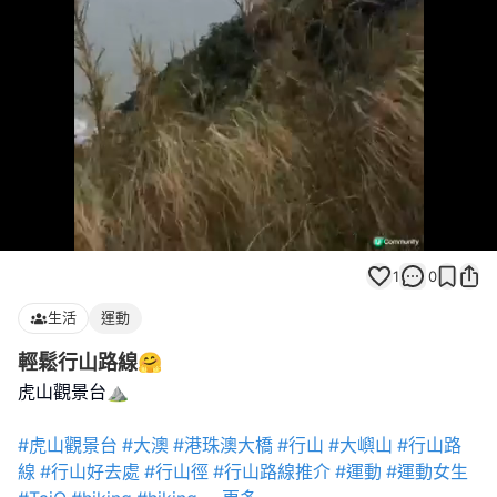
Loaded
:
Unmute
100.00%
1
0
生活
運動
輕鬆行山路線🤗
虎山觀景台⛰️
#虎山觀景台
#大澳
#港珠澳大橋
#行山
#大嶼山
#行山路
線
#行山好去處
#行山徑
#行山路線推介
#運動
#運動女生