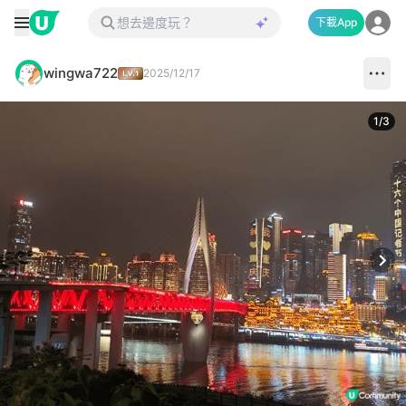
下載App
wingwa722
2025/12/17
1
/
3
Next