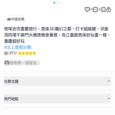
0
0
中國攻略
啱啱去完重慶旅行，真係3D魔幻之都，打卡超級靚，洪崖
洞同埋千廝門大橋夜晚會著燈，烏江畫廊真係好似畫一樣，
#北上度假計劃
評分
發表第一個留言...
社群主題
熱門地點